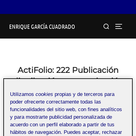
Saltar
Buscar:
ENRIQUE GARCÍA CUADRADO
al
ALTERN
contenido
ActiFolio:
222 Publicación
distribución y monetización
222_76_591
Utilizamos
cookies
propias y de terceros para
poder ofrecerte correctamente todas las
funcionalidades del sitio web, con fines analíticos
Publicación distribución y monetización
y para mostrarte publicidad personalizada de
acuerdo con un perfil elaborado a partir de tus
hábitos de navegación. Puedes aceptar, rechazar