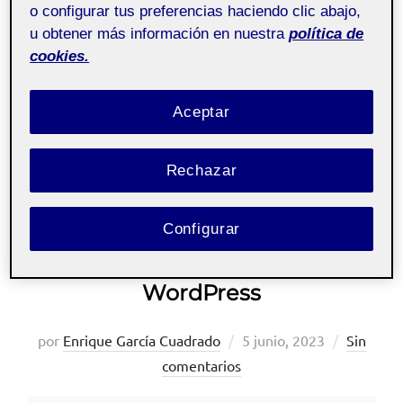
o configurar tus preferencias haciendo clic abajo,
u obtener más información en nuestra
política de
cookies.
Aceptar
Rechazar
Configurar
PR Enrique García Cuadrado –
WordPress
Publicado
por
Enrique García Cuadrado
5 junio, 2023
Sin
el
comentarios