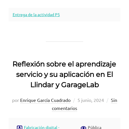
Entrega de la actividad P5
Reflexión sobre el aprendizaje
servicio y su aplicación en El
Llindar y GarageLab
Publicado
por
Enrique García Cuadrado
5 junio, 2024
Sin
el
comentarios
Fabricación digital -
Pública