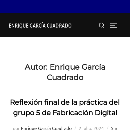
Saltar
Buscar:
ENRIQUE GARCÍA CUADRADO
al
ALTERN
contenido
Autor:
Enrique García
Cuadrado
Reflexión final de la práctica del
grupo 5 de Fabricación Digital
Publicado
por
Enrique García Cuadrado
2 julio, 2024
Sin