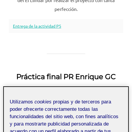
del El Llindar por realizar el proyecto con tanta
perfección.
Entrega de la actividad P5
Práctica final PR Enrique GC
Publicado
por
Enrique García Cuadrado
14 junio, 2024
Sin
el
comentarios
Utilizamos
cookies
propias y de terceros para
poder ofrecerte correctamente todas las
funcionalidades del sitio web, con fines analíticos
Interacción tangible -
Pública
y para mostrarte publicidad personalizada de
Aula 1
acuerdo con un perfil elaborado a partir de tus