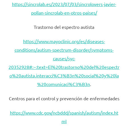
https://sincrolab.es/2023/07/03/sincrolovers-javier-
pollan-sincrolab-en-otros-paises/
Trastorno del espectro autista
https://www.mayoclinic.org/es/diseases-
conditions/autism-spectrum-disorder/symptoms-
causes/syc-
20352928#:~:text=El%20trastorno%20del%20espectr
o%20autista,interacci%C3%B3n%20social%20y%20la
%20comunicaci%C3%B3n
.
Centros para el control y prevención de enfermedades
https://www.cdc.gov/ncbddd/spanish/autism/index.ht
ml