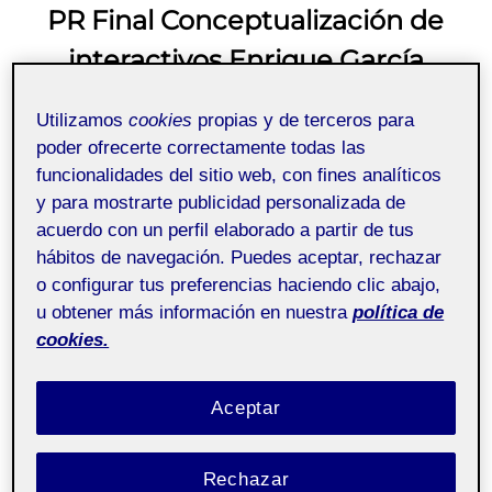
PR Final Conceptualización de
interactivos Enrique García
Cuadrado
Utilizamos
cookies
propias y de terceros para
poder ofrecerte correctamente todas las
Publicado
por
Enrique García Cuadrado
15 enero, 2024
Sin
funcionalidades del sitio web, con fines analíticos
el
comentarios
y para mostrarte publicidad personalizada de
acuerdo con un perfil elaborado a partir de tus
hábitos de navegación. Puedes aceptar, rechazar
Conceptualización de
Pública
o configurar tus preferencias haciendo clic abajo,
interactivos - Aula 1
u obtener más información en nuestra
política de
cookies.
Vídeo de presentación:
Aceptar
Reproductor
de
Rechazar
vídeo