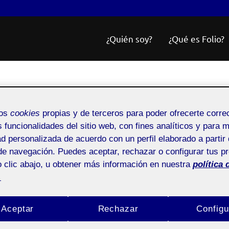
¿Quién soy?
¿Qué es Folio?
Últimas entradas
mos
cookies
propias y de terceros para poder ofrecerte corr
s funcionalidades del sitio web, con fines analíticos y para 
ad personalizada de acuerdo con un perfil elaborado a partir 
de navegación. Puedes aceptar, rechazar o configurar tus p
 clic abajo, u obtener más información en nuestra
política 
.
ienvenidas!
Aceptar
Rechazar
Configu
están desactivados