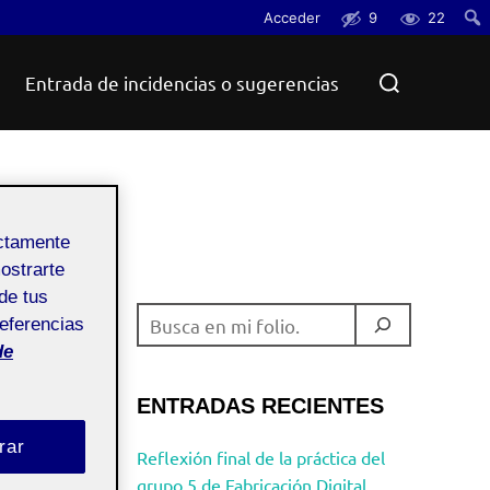
Acceder
9
22
Busc
Buscar:
Entrada de incidencias o sugerencias
ectamente
mostrarte
de tus
BUSCAR
referencias
de
ENTRADAS RECIENTES
rar
Reflexión final de la práctica del
grupo 5 de Fabricación Digital