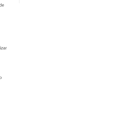
sde
izar
o