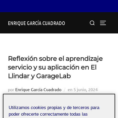
Saltar
Buscar:
ENRIQUE GARCÍA CUADRADO
al
ALTERN
contenido
Reflexión sobre el aprendizaje
servicio y su aplicación en El
Llindar y GarageLab
Publicado
por
Enrique García Cuadrado
en
5 junio, 2024
el
Utilizamos
cookies
propias y de terceros para
poder ofrecerte correctamente todas las
Fabricación digital -
Pública