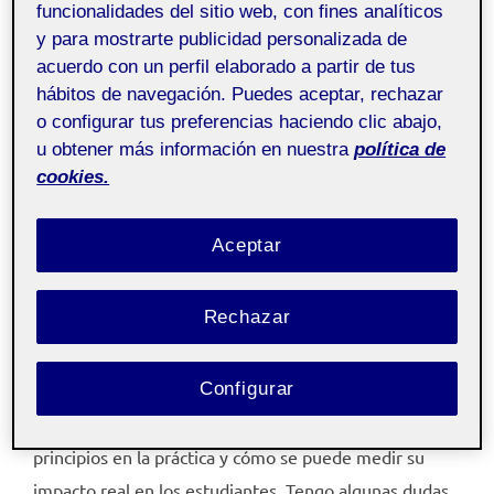
funcionalidades del sitio web, con fines analíticos
Aula 1
y para mostrarte publicidad personalizada de
acuerdo con un perfil elaborado a partir de tus
hábitos de navegación. Puedes aceptar, rechazar
Lo que más me ha sorprendido es la capacidad de
o configurar tus preferencias haciendo clic abajo,
estas metodologías para transformar vidas. El enfoque
u obtener más información en nuestra
política de
en el aprendizaje práctico y el apoyo individualizado
cookies.
son elementos que considero esenciales para el éxito
educativo. Es muy bonito ver cómo el aprendizaje
Aceptar
servicio puede conectar a los estudiantes con su
comunidad y cómo iniciativas como El Llindar puede
Rechazar
proporcionar una segunda oportunidad a jóvenes que
han sido apartados por el sistema tradicional.
Configurar
Me interesa especialmente ver cómo se aplican estos
principios en la práctica y cómo se puede medir su
impacto real en los estudiantes. Tengo algunas dudas