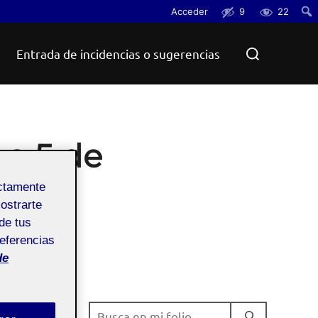
Acceder
9
22
Busc
Buscar:
Entrada de incidencias o sugerencias
po 5 de
ectamente
mostrarte
de tus
referencias
de
BUSCAR