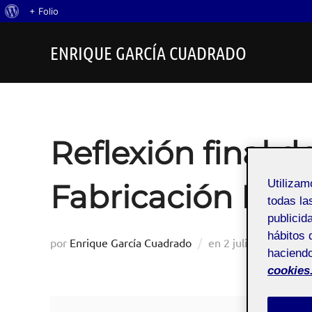
Acerca
+ Folio
Saltar
de
ENRIQUE GARCÍA CUADRADO
al
WordPress
contenido
Reflexión final d
Utiliza
Fabricación Digi
todas la
publicid
hábitos 
Publicado
por
Enrique García Cuadrado
en
2 julio, 2024
haciendo
el
cookies