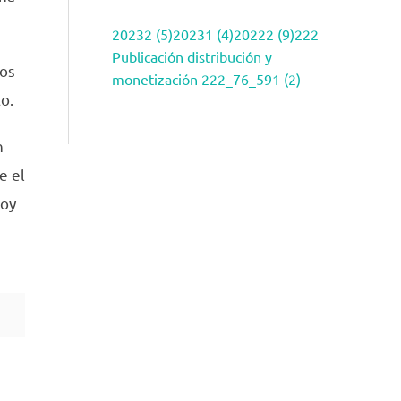
20232 (5)
20231 (4)
20222 (9)
222
Publicación distribución y
nos
monetización 222_76_591 (2)
o.
n
e el
toy