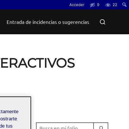
Acceder
9
22
Busc
Buscar:
Entrada de incidencias o sugerencias
TERACTIVOS
ectamente
mostrarte
de tus
BUSCAR