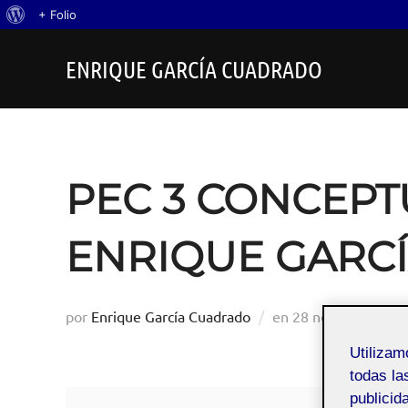
Acerca
+ Folio
Saltar
de
ENRIQUE GARCÍA CUADRADO
al
WordPress
contenido
PEC 3 CONCEPT
ENRIQUE GARC
Publicado
por
Enrique García Cuadrado
en
28 noviembre, 2
el
Utiliza
todas la
publicid