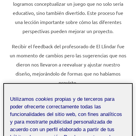
logramos conceptualizar un juego que no solo sería
educativo, sino también divertido. Este proceso fue
una lección importante sobre cómo las diferentes
perspectivas pueden mejorar un proyecto.
Recibir el feedback del profesorado de El Llindar fue
un momento de cambios pero las sugerencias que nos
dieron nos llevaron a reevaluar y ajustar nuestro
diseño, mejorándolo de formas que no habíamos
previsto.
Al concluir este proyecto, me siento más consciente
Utilizamos
cookies
propias y de terceros para
del impacto que se puede tener en la comunidad y en
poder ofrecerte correctamente todas las
funcionalidades del sitio web, con fines analíticos
nuestra propia formación como estudiantes y futuros
y para mostrarte publicidad personalizada de
profesionales. Esta experiencia me ha mostrado que el
acuerdo con un perfil elaborado a partir de tus
aprendizaje puede ir más allá de las aulas y los libros, y