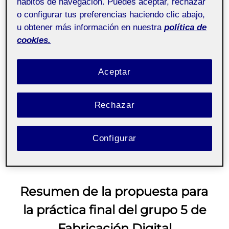
hábitos de navegación. Puedes aceptar, rechazar
que tiene el potencial de crear cambios reales. Estoy
o configurar tus preferencias haciendo clic abajo,
agradecido a todos los miembros del grupo por todo lo
u obtener más información en nuestra
política de
cookies.
que he aprendido a lo largo del camino y a los alumnos
del El Llindar por realizar el proyecto con tanta
Aceptar
perfección.
Entrega de la actividad P5
Rechazar
Configurar
Resumen de la propuesta para
la práctica final del grupo 5 de
Fabricación Digital